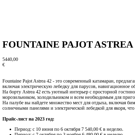
FOUNTAINE PAJOT ASTREA 
5440,00
€
Fountaine Pajot Astrea 42 - это современный катамаран, предл
включая электрическую лебедку для парусов, навигационное об
На борту Astrea 42 есть уютный интерьер с просторной гости
морозильником, холодильником и всем необходимым для приг
На палубе вы найдете множество мест для отдыха, включая бим
солнечными панелями и электрической лебедкой для якоря, что
Прайс-лист на 2023 год:
Период: с 10 июня по 6 октября 7 540,00 € в неделю.
Период: с 7 октября по 3 ноября 6 480,00 € в неделю.